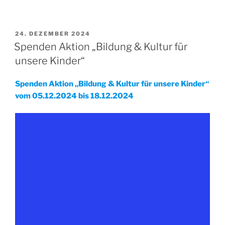
VERÖFFENTLICHT
24. DEZEMBER 2024
AM
Spenden Aktion „Bildung & Kultur für
unsere Kinder“
Spenden Aktion „Bildung & Kultur für unsere Kinder“
vom 05.12.2024 bis 18.12.2024