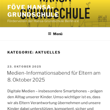
Zum
FÖVE HANSA-
Inhalt
GRUNDSCHULE
springen
Förderverein der Hansa-Grundschule Berlin e.V.
Menü
KATEGORIE:
AKTUELLES
VERÖFFENTLICHT
23. OKTOBER 2025
AM
Medien-Informationsabend für Eltern am
8. Oktober 2025
Digitale Medien – insbesondere Smartphones – prägen
den Alltag unserer Kinder. Umso wichtiger ist es, dass
wir als Eltern Verantwortung übernehmen und unsere
Kinder dabei unterstützen, kompetent, sicher und