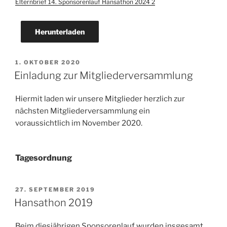
Elternbrief 14. Sponsorenlauf Hansathon 2024 2
Herunterladen
VERÖFFENTLICHT
1. OKTOBER 2020
AM
Einladung zur Mitgliederversammlung
Hiermit laden wir unsere Mitglieder herzlich zur
nächsten Mitgliederversammlung ein
voraussichtlich im November 2020.
Tagesordnung
VERÖFFENTLICHT
27. SEPTEMBER 2019
AM
Hansathon 2019
Beim diesjährigen Sponsorenlauf wurden insgesamt