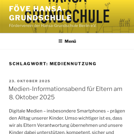
Zum
FÖVE HANSA-
Inhalt
GRUNDSCHULE
springen
Förderverein der Hansa-Grundschule Berlin e.V.
Menü
SCHLAGWORT:
MEDIENNUTZUNG
VERÖFFENTLICHT
23. OKTOBER 2025
AM
Medien-Informationsabend für Eltern am
8. Oktober 2025
Digitale Medien – insbesondere Smartphones – prägen
den Alltag unserer Kinder. Umso wichtiger ist es, dass
wir als Eltern Verantwortung übernehmen und unsere
Kinder dabei unterstützen, kompetent, sicher und